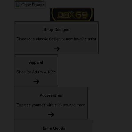
Shop Designs
Discover a classic design or new favorite artist
Apparel
Shop for Adults & Kids
Accessories
Express yourself with stickers and more
Home Goods