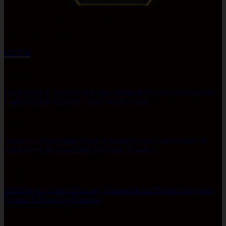
Don't love it? We'll fix it. For free.
100% Free Exchanges.
DAX69
Support
DAX69
DAX 69
DAX69 Login Alternatif
DAX69 Slot
DAX69
Login
DAX69
DAX69 Gacor
Dax69 Daftar
About Us
About Us
Accessibility
Create a Dashery Store
Careers
Hire an
Artist
Social Responsibility
TeePublic Reviews
Explore
All Designs
Content Directory
Featured Artists
Newest Designers
Newest T-Shirts
Tag Directory
DAX69