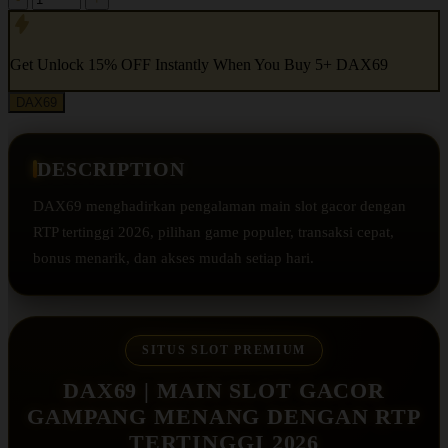
Get
Unlock 15%
OFF Instantly When You Buy
5+ DAX69
DAX69
DESCRIPTION
DAX69 menghadirkan pengalaman main slot gacor dengan
RTP tertinggi 2026, pilihan game populer, transaksi cepat,
bonus menarik, dan akses mudah setiap hari.
SITUS SLOT PREMIUM
DAX69 | MAIN SLOT GACOR
GAMPANG MENANG DENGAN RTP
TERTINGGI 2026