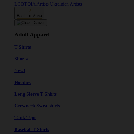
LGBTQIA Artists
Ukrainian Artists
Back To Menu
Adult Apparel
T-Shirts
Shorts
New!
Hoodies
Long Sleeve T-Shirts
Crewneck Sweatshirts
Tank Tops
Baseball T-Shirts