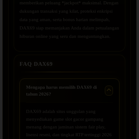
memberikan peluang *jackpot* maksimal. Dengan
dukungan transaksi yang kilat, proteksi enkripsi
data yang aman, serta bonus harian melimpah,
DAX69 siap memanjakan Anda dalam petualangan
hiburan online yang seru dan menguntungkan.
FAQ DAX69
Budi Santoso
★★★★★
Mengapa harus memilih DAX69 di
tahun 2026?
Main slot gacor di DAX69 beneran gampang
menang! Baru coba hari pertama ngikutin pola
DAX69 adalah situs unggulan yang
live RTP tertinggi langsung jp besar. Proses
menyediakan game slot gacor gampang
withdraw pun kilat gak pakai ribet.
menang dengan jaminan sistem fair play,
lisensi resmi, dan tingkat RTP tertinggi 2026