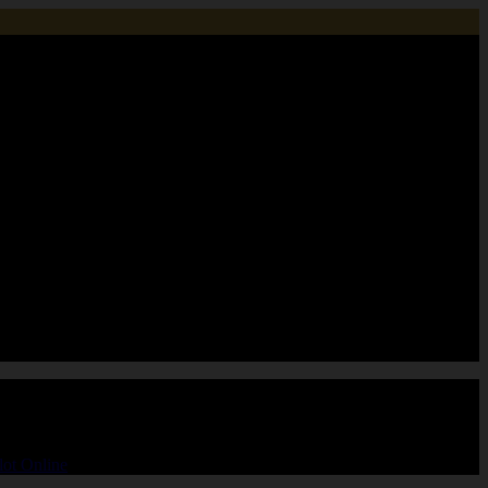
lot Online