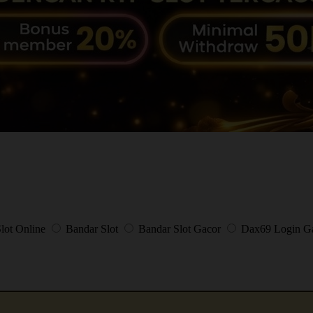
lot Online
Bandar Slot
Bandar Slot Gacor
Dax69 Login G