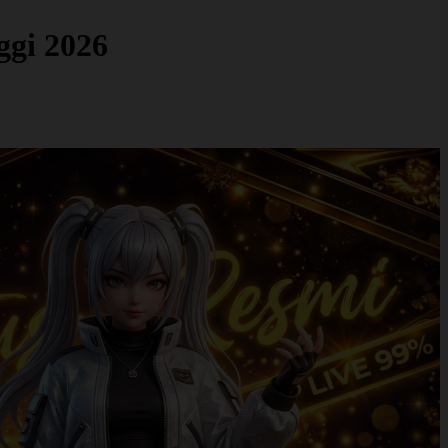
gi 2026